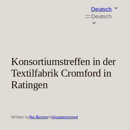
Zum
Deutsch
Inhalt
Deutsch
springen
Konsortiumstreffen in der
Textilfabrik Cromford in
Ratingen
Written by
Ilja Burzev
in
Uncategorized